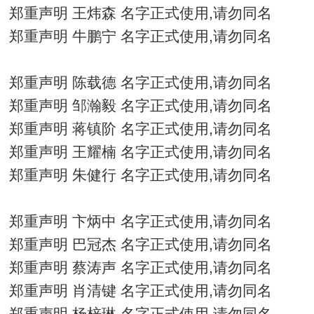
郑重声明 王炜森 名字正式使用,请勿同名
郑重声明 牛鹏宁 名字正式使用,请勿同名
郑重声明 陈载德 名字正式使用,请勿同名
郑重声明 邹瀚毅 名字正式使用,请勿同名
郑重声明 蒋镇阶 名字正式使用,请勿同名
郑重声明 王耀楠 名字正式使用,请勿同名
郑重声明 朱健行 名字正式使用,请勿同名
郑重声明 卞炳中 名字正式使用,请勿同名
郑重声明 巴冠杰 名字正式使用,请勿同名
郑重声明 蔡涛声 名字正式使用,请勿同名
郑重声明 肖清键 名字正式使用,请勿同名
郑重声明 杨梓琳 名字正式使用,请勿同名